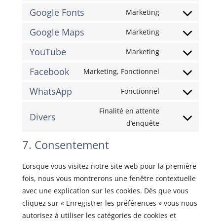
google-
to
Google Fonts
Marketing
Consent
recaptcha
service
to
Google Maps
Marketing
wordpress
Consent
service
to
YouTube
Marketing
google-
Consent
service
fonts
to
Facebook
Marketing, Fonctionnel
google-
Consent
service
maps
to
WhatsApp
Fonctionnel
youtube
Consent
service
to
Finalité en attente
facebook
Divers
service
Consent
d’enquête
whatsapp
to
7. Consentement
service
divers
Lorsque vous visitez notre site web pour la première
fois, nous vous montrerons une fenêtre contextuelle
avec une explication sur les cookies. Dès que vous
cliquez sur « Enregistrer les préférences » vous nous
autorisez à utiliser les catégories de cookies et