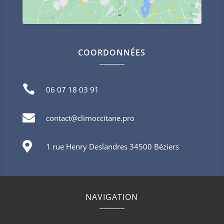
COORDONNÉES

06 07 18 03 91

contact@climoccitane.pro

1 rue Henry Deslandres 34500 Béziers
NAVIGATION