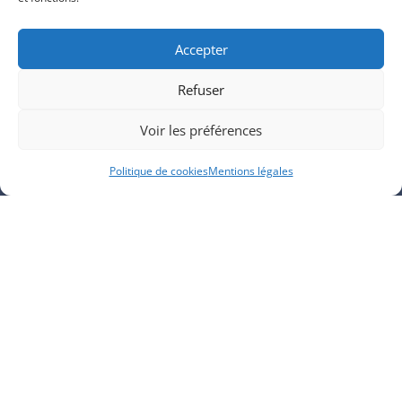
COORDONNÉES
Accepter

06 07 18 03 91
Refuser

Voir les préférences
contact@climoccitane.pro
Politique de cookies
Mentions légales

1 rue Henry Deslandres 34500 Béziers
NAVIGATION
Accueil
Contact
Mentions légales