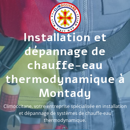
Installation et
dépannage de
chauffe-eau
thermodynamique à
Montady
Climoccitane, votre entreprise spécialisée en installation
et dépannage de systèmes de chauffe-eau
thermodynamique.