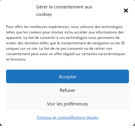
Gérer le consentement aux
cookies
Cliquez pour accepter les cookies
Pour offrir les meilleures expériences, nous utilisons des technologies
marketing et activer ce contenu
telles que les cookies pour stocker et/ou accéder aux informations des
appareils. Le fait de consentir à ces technologies nous permettra de
traiter des données telles que le comportement de navigation ou les ID
uniques sur ce site. Le fait de ne pas consentir ou de retirer son
consentement peut avoir un effet négatif sur certaines caractéristiques
et fonctions.
Accepter
COORDONNÉES
Refuser
Voir les préférences

06 07 18 03 91
Politique de cookies
Mentions légales

contact@climoccitane.pro