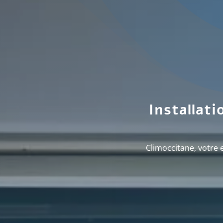
Installat
Climoccitane, votre 